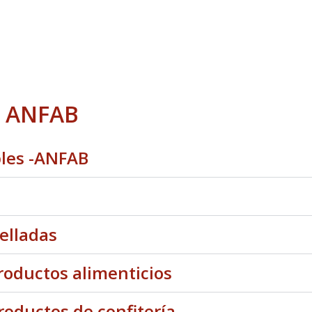
e ANFAB
bles -ANFAB
elladas
roductos alimenticios
roductos de confitería