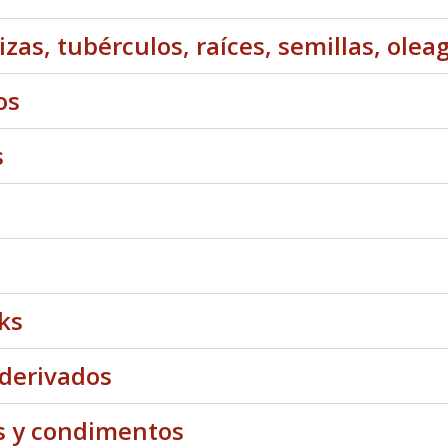
izas, tubérculos, raíces, semillas, olea
os
s
ks
 derivados
as y condimentos